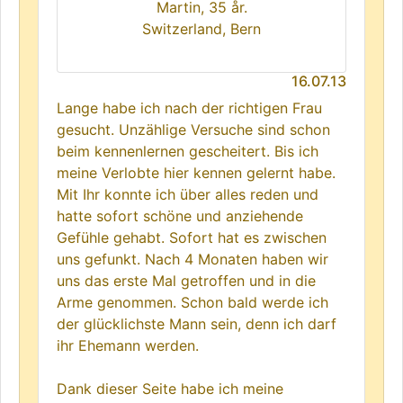
Martin, 35 år.
Switzerland, Bern
16.07.13
Lange habe ich nach der richtigen Frau
gesucht. Unzählige Versuche sind schon
beim kennenlernen gescheitert. Bis ich
meine Verlobte hier kennen gelernt habe.
Mit Ihr konnte ich über alles reden und
hatte sofort schöne und anziehende
Gefühle gehabt. Sofort hat es zwischen
uns gefunkt. Nach 4 Monaten haben wir
uns das erste Mal getroffen und in die
Arme genommen. Schon bald werde ich
der glücklichste Mann sein, denn ich darf
ihr Ehemann werden.
Dank dieser Seite habe ich meine