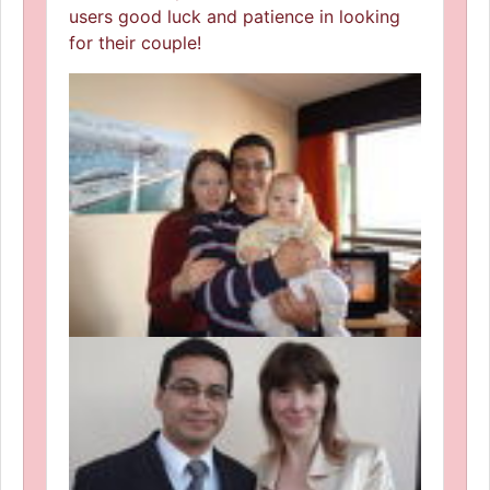
users good luck and patience in looking
for their couple!