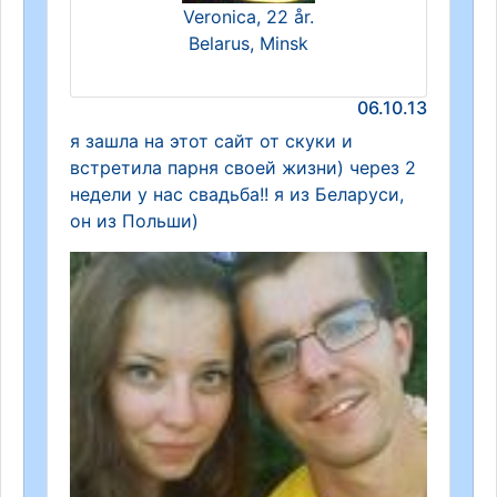
Veronica, 22 år.
Belarus, Minsk
06.10.13
я зашла на этот сайт от скуки и
встретила парня своей жизни) через 2
недели у нас свадьба!! я из Беларуси,
он из Польши)