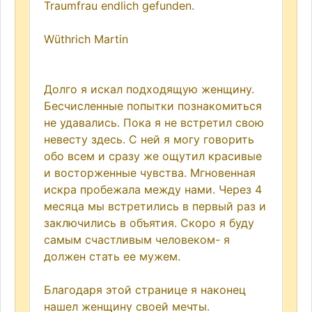
Traumfrau endlich gefunden.
Wüthrich Martin
Долго я искал подходящую женщину.
Бесчисленные попытки познакомиться
не удавались. Пока я не встретил свою
невесту здесь. С ней я могу говорить
обо всем и сразу же ощутил красивые
и восторженные чувства. Мгновенная
искра пробежала между нами. Через 4
месяца мы встретились в первый раз и
заключились в объятия. Скоро я буду
самым счастливым человеком- я
должен стать ее мужем.
Благодаря этой странице я наконец
нашел женщину своей мечты.