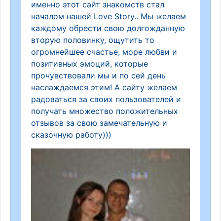
именно этот сайт знакомств стал
началом нашей Love Story.. Мы желаем
каждому обрести свою долгожданную
вторую половинку, ощутить то
огромнейшее счастье, море любви и
позитивных эмоций, которые
прочувствовали мы и по сей день
наслаждаемся этим! А сайту желаем
радоваться за своих пользователей и
получать множество положительных
отзывов за свою замечательную и
сказочную работу)))