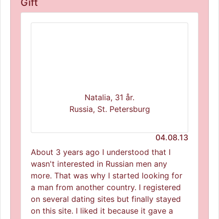
Gift
Natalia, 31 år.
Russia, St. Petersburg
04.08.13
About 3 years ago I understood that I
wasn't interested in Russian men any
more. That was why I started looking for
a man from another country. I registered
on several dating sites but finally stayed
on this site. I liked it because it gave a