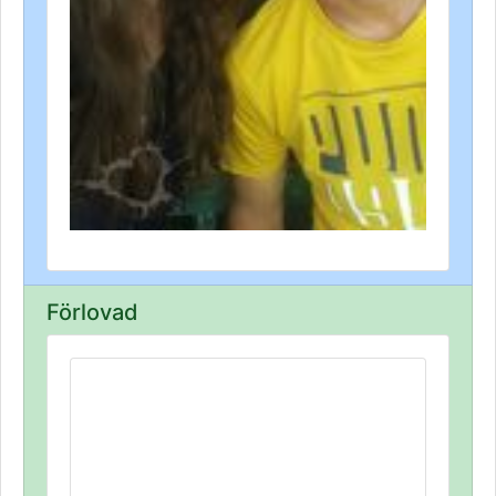
Förlovad