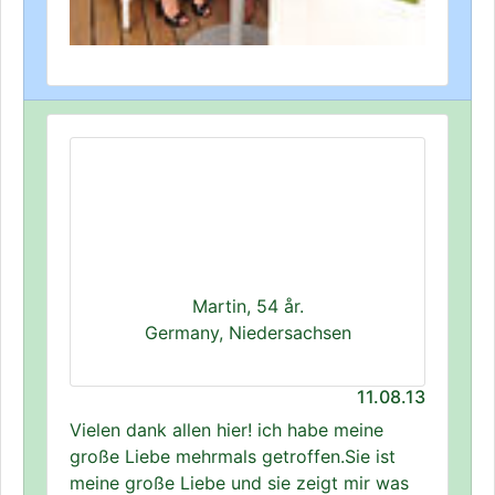
Martin, 54 år.
Germany, Niedersachsen
11.08.13
Vielen dank allen hier! ich habe meine
große Liebe mehrmals getroffen.Sie ist
meine große Liebe und sie zeigt mir was