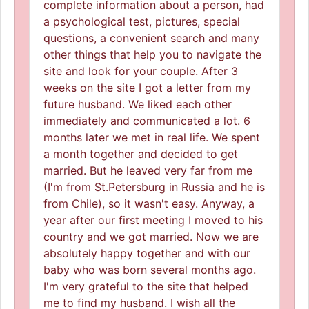
complete information about a person, had
a psychological test, pictures, special
questions, a convenient search and many
other things that help you to navigate the
site and look for your couple. After 3
weeks on the site I got a letter from my
future husband. We liked each other
immediately and communicated a lot. 6
months later we met in real life. We spent
a month together and decided to get
married. But he leaved very far from me
(I'm from St.Petersburg in Russia and he is
from Chile), so it wasn't easy. Anyway, a
year after our first meeting I moved to his
country and we got married. Now we are
absolutely happy together and with our
baby who was born several months ago.
I'm very grateful to the site that helped
me to find my husband. I wish all the