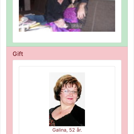
Gift
Galina, 52 år.